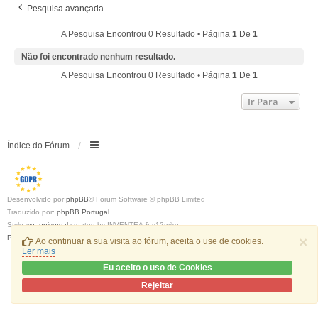
Pesquisa avançada
A Pesquisa Encontrou 0 Resultado • Página
1
De
1
Não foi encontrado nenhum resultado.
A Pesquisa Encontrou 0 Resultado • Página
1
De
1
Ir Para
Índice do Fórum
Desenvolvido por
phpBB
® Forum Software © phpBB Limited
Traduzido por:
phpBB Portugal
Style
we_universal
created by INVENTEA & v12mike
Privacidade
|
Termos
×
Ao continuar a sua visita ao fórum, aceita o use de cookies.
Ler mais
Eu aceito o uso de Cookies
Rejeitar