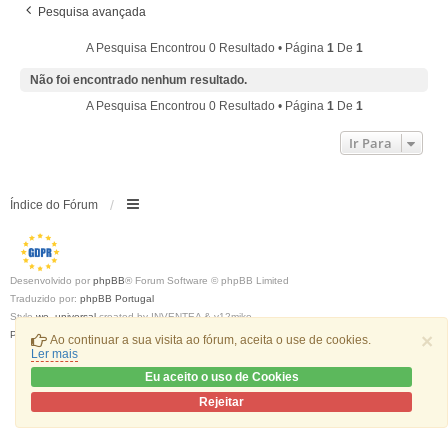
Pesquisa avançada
A Pesquisa Encontrou 0 Resultado • Página
1
De
1
Não foi encontrado nenhum resultado.
A Pesquisa Encontrou 0 Resultado • Página
1
De
1
Ir Para
Índice do Fórum
Desenvolvido por
phpBB
® Forum Software © phpBB Limited
Traduzido por:
phpBB Portugal
Style
we_universal
created by INVENTEA & v12mike
Privacidade
|
Termos
×
Ao continuar a sua visita ao fórum, aceita o use de cookies.
Ler mais
Eu aceito o uso de Cookies
Rejeitar