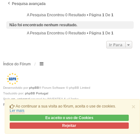
Pesquisa avançada
A Pesquisa Encontrou 0 Resultado • Página
1
De
1
Não foi encontrado nenhum resultado.
A Pesquisa Encontrou 0 Resultado • Página
1
De
1
Ir Para
Índice do Fórum
Desenvolvido por
phpBB
® Forum Software © phpBB Limited
Traduzido por:
phpBB Portugal
Style
we_universal
created by INVENTEA & v12mike
Privacidade
|
Termos
×
Ao continuar a sua visita ao fórum, aceita o use de cookies.
Ler mais
Eu aceito o uso de Cookies
Rejeitar