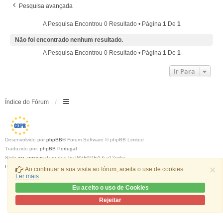
Pesquisa avançada
A Pesquisa Encontrou 0 Resultado • Página
1
De
1
Não foi encontrado nenhum resultado.
A Pesquisa Encontrou 0 Resultado • Página
1
De
1
Ir Para
Índice do Fórum
Desenvolvido por
phpBB
® Forum Software © phpBB Limited
Traduzido por:
phpBB Portugal
Style
we_universal
created by INVENTEA & v12mike
Privacidade
|
Termos
×
Ao continuar a sua visita ao fórum, aceita o use de cookies.
Ler mais
Eu aceito o uso de Cookies
Rejeitar