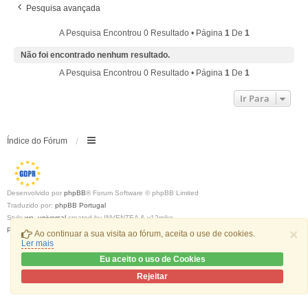
Pesquisa avançada
A Pesquisa Encontrou 0 Resultado • Página
1
De
1
Não foi encontrado nenhum resultado.
A Pesquisa Encontrou 0 Resultado • Página
1
De
1
Ir Para
Índice do Fórum
Desenvolvido por
phpBB
® Forum Software © phpBB Limited
Traduzido por:
phpBB Portugal
Style
we_universal
created by INVENTEA & v12mike
Privacidade
|
Termos
×
Ao continuar a sua visita ao fórum, aceita o use de cookies.
Ler mais
Eu aceito o uso de Cookies
Rejeitar