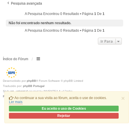
Pesquisa avançada
A Pesquisa Encontrou 0 Resultado • Página
1
De
1
Não foi encontrado nenhum resultado.
A Pesquisa Encontrou 0 Resultado • Página
1
De
1
Ir Para
Índice do Fórum
Desenvolvido por
phpBB
® Forum Software © phpBB Limited
Traduzido por:
phpBB Portugal
Style
we_universal
created by INVENTEA & v12mike
Privacidade
|
Termos
×
Ao continuar a sua visita ao fórum, aceita o use de cookies.
Ler mais
Eu aceito o uso de Cookies
Rejeitar