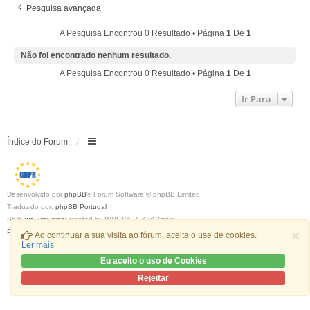
Pesquisa avançada
A Pesquisa Encontrou 0 Resultado • Página
1
De
1
Não foi encontrado nenhum resultado.
A Pesquisa Encontrou 0 Resultado • Página
1
De
1
Ir Para
Índice do Fórum
Desenvolvido por
phpBB
® Forum Software © phpBB Limited
Traduzido por:
phpBB Portugal
Style
we_universal
created by INVENTEA & v12mike
Privacidade
|
Termos
×
Ao continuar a sua visita ao fórum, aceita o use de cookies.
Ler mais
Eu aceito o uso de Cookies
Rejeitar