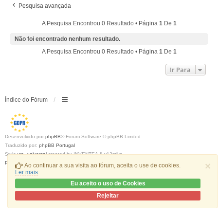
Pesquisa avançada
A Pesquisa Encontrou 0 Resultado • Página
1
De
1
Não foi encontrado nenhum resultado.
A Pesquisa Encontrou 0 Resultado • Página
1
De
1
Ir Para
Índice do Fórum
Desenvolvido por
phpBB
® Forum Software © phpBB Limited
Traduzido por:
phpBB Portugal
Style
we_universal
created by INVENTEA & v12mike
Privacidade
|
Termos
×
Ao continuar a sua visita ao fórum, aceita o use de cookies.
Ler mais
Eu aceito o uso de Cookies
Rejeitar