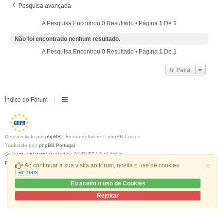
Pesquisa avançada
A Pesquisa Encontrou 0 Resultado • Página
1
De
1
Não foi encontrado nenhum resultado.
A Pesquisa Encontrou 0 Resultado • Página
1
De
1
Ir Para
Índice do Fórum
Desenvolvido por
phpBB
® Forum Software © phpBB Limited
Traduzido por:
phpBB Portugal
Style
we_universal
created by INVENTEA & v12mike
Privacidade
|
Termos
×
Ao continuar a sua visita ao fórum, aceita o use de cookies.
Ler mais
Eu aceito o uso de Cookies
Rejeitar