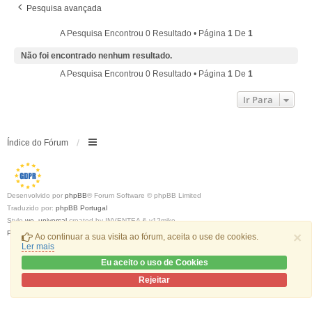
Pesquisa avançada
A Pesquisa Encontrou 0 Resultado • Página
1
De
1
Não foi encontrado nenhum resultado.
A Pesquisa Encontrou 0 Resultado • Página
1
De
1
Ir Para
Índice do Fórum
Desenvolvido por
phpBB
® Forum Software © phpBB Limited
Traduzido por:
phpBB Portugal
Style
we_universal
created by INVENTEA & v12mike
Privacidade
|
Termos
×
Ao continuar a sua visita ao fórum, aceita o use de cookies.
Ler mais
Eu aceito o uso de Cookies
Rejeitar