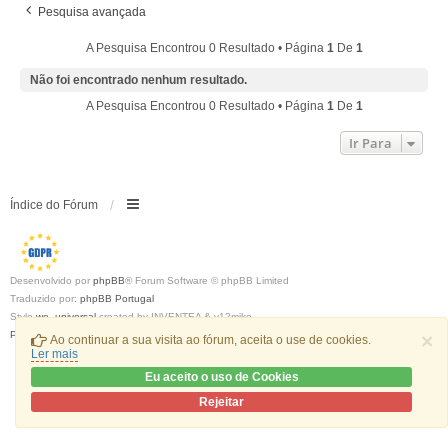
Pesquisa avançada
A Pesquisa Encontrou 0 Resultado • Página
1
De
1
Não foi encontrado nenhum resultado.
A Pesquisa Encontrou 0 Resultado • Página
1
De
1
Ir Para
Índice do Fórum
Desenvolvido por
phpBB
® Forum Software © phpBB Limited
Traduzido por:
phpBB Portugal
Style
we_universal
created by INVENTEA & v12mike
Privacidade
|
Termos
×
Ao continuar a sua visita ao fórum, aceita o use de cookies.
Ler mais
Eu aceito o uso de Cookies
Rejeitar