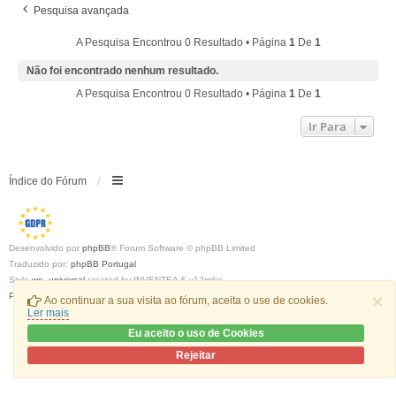
Pesquisa avançada
A Pesquisa Encontrou 0 Resultado • Página
1
De
1
Não foi encontrado nenhum resultado.
A Pesquisa Encontrou 0 Resultado • Página
1
De
1
Ir Para
Índice do Fórum
Desenvolvido por
phpBB
® Forum Software © phpBB Limited
Traduzido por:
phpBB Portugal
Style
we_universal
created by INVENTEA & v12mike
Privacidade
|
Termos
×
Ao continuar a sua visita ao fórum, aceita o use de cookies.
Ler mais
Eu aceito o uso de Cookies
Rejeitar