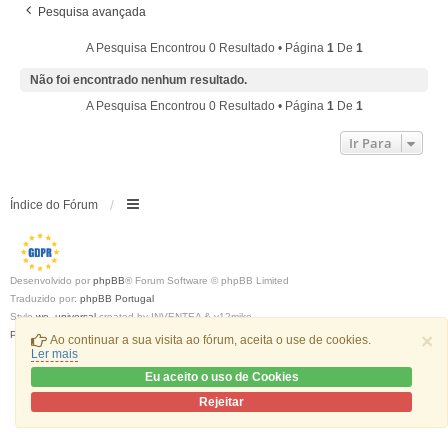
Pesquisa avançada
A Pesquisa Encontrou 0 Resultado • Página
1
De
1
Não foi encontrado nenhum resultado.
A Pesquisa Encontrou 0 Resultado • Página
1
De
1
Ir Para
Índice do Fórum
Desenvolvido por
phpBB
® Forum Software © phpBB Limited
Traduzido por:
phpBB Portugal
Style
we_universal
created by INVENTEA & v12mike
Privacidade
|
Termos
×
Ao continuar a sua visita ao fórum, aceita o use de cookies.
Ler mais
Eu aceito o uso de Cookies
Rejeitar