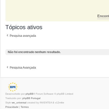
Encont
Tópicos ativos
Pesquisa avançada
Não foi encontrado nenhum resultado.
Pesquisa Avançada
Desenvolvido por
phpBB
® Forum Software © phpBB Limited
Traduzido por:
phpBB Portugal
Style
we_universal
created by INVENTEA & v12mike
Privacidade
|
Termos