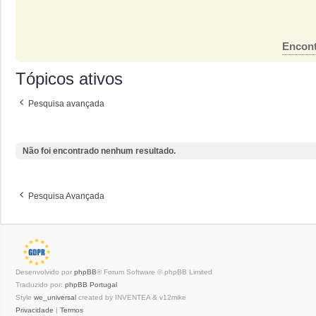
Encont
Tópicos ativos
Pesquisa avançada
Não foi encontrado nenhum resultado.
Pesquisa Avançada
Desenvolvido por
phpBB
® Forum Software © phpBB Limited
Traduzido por:
phpBB Portugal
Style
we_universal
created by INVENTEA & v12mike
Privacidade
|
Termos