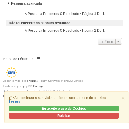
Pesquisa avançada
A Pesquisa Encontrou 0 Resultado • Página
1
De
1
Não foi encontrado nenhum resultado.
A Pesquisa Encontrou 0 Resultado • Página
1
De
1
Ir Para
Índice do Fórum
Desenvolvido por
phpBB
® Forum Software © phpBB Limited
Traduzido por:
phpBB Portugal
Style
we_universal
created by INVENTEA & v12mike
Privacidade
|
Termos
×
Ao continuar a sua visita ao fórum, aceita o use de cookies.
Ler mais
Eu aceito o uso de Cookies
Rejeitar