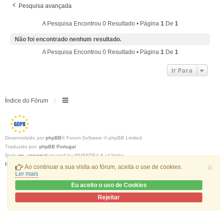
Pesquisa avançada
A Pesquisa Encontrou 0 Resultado • Página
1
De
1
Não foi encontrado nenhum resultado.
A Pesquisa Encontrou 0 Resultado • Página
1
De
1
Ir Para
Índice do Fórum
Desenvolvido por
phpBB
® Forum Software © phpBB Limited
Traduzido por:
phpBB Portugal
Style
we_universal
created by INVENTEA & v12mike
Privacidade
|
Termos
×
Ao continuar a sua visita ao fórum, aceita o use de cookies.
Ler mais
Eu aceito o uso de Cookies
Rejeitar