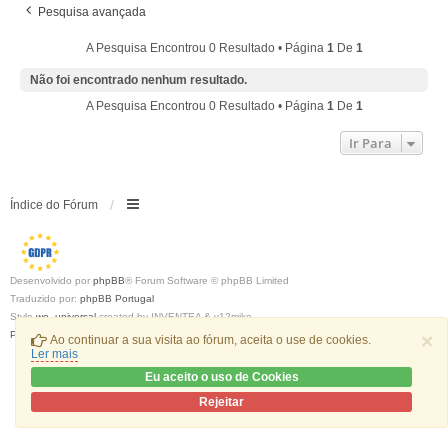
Pesquisa avançada
A Pesquisa Encontrou 0 Resultado • Página
1
De
1
Não foi encontrado nenhum resultado.
A Pesquisa Encontrou 0 Resultado • Página
1
De
1
Ir Para
Índice do Fórum
Desenvolvido por
phpBB
® Forum Software © phpBB Limited
Traduzido por:
phpBB Portugal
Style
we_universal
created by INVENTEA & v12mike
Privacidade
|
Termos
×
Ao continuar a sua visita ao fórum, aceita o use de cookies.
Ler mais
Eu aceito o uso de Cookies
Rejeitar