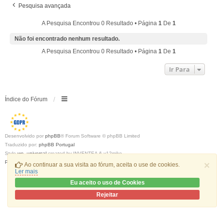
Pesquisa avançada
A Pesquisa Encontrou 0 Resultado • Página
1
De
1
Não foi encontrado nenhum resultado.
A Pesquisa Encontrou 0 Resultado • Página
1
De
1
Ir Para
Índice do Fórum
Desenvolvido por
phpBB
® Forum Software © phpBB Limited
Traduzido por:
phpBB Portugal
Style
we_universal
created by INVENTEA & v12mike
Privacidade
|
Termos
×
Ao continuar a sua visita ao fórum, aceita o use de cookies.
Ler mais
Eu aceito o uso de Cookies
Rejeitar