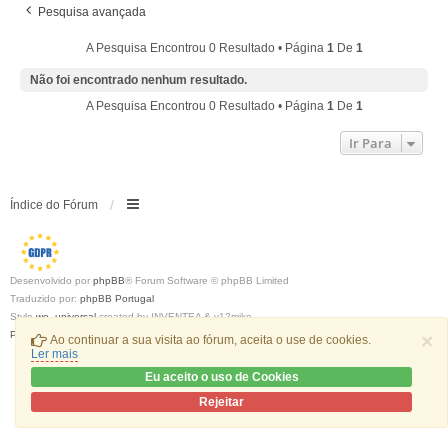
Pesquisa avançada
A Pesquisa Encontrou 0 Resultado • Página
1
De
1
Não foi encontrado nenhum resultado.
A Pesquisa Encontrou 0 Resultado • Página
1
De
1
Ir Para
Índice do Fórum
Desenvolvido por
phpBB
® Forum Software © phpBB Limited
Traduzido por:
phpBB Portugal
Style
we_universal
created by INVENTEA & v12mike
Privacidade
|
Termos
×
Ao continuar a sua visita ao fórum, aceita o use de cookies.
Ler mais
Eu aceito o uso de Cookies
Rejeitar