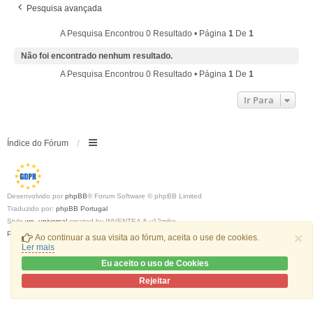
Pesquisa avançada
A Pesquisa Encontrou 0 Resultado • Página
1
De
1
Não foi encontrado nenhum resultado.
A Pesquisa Encontrou 0 Resultado • Página
1
De
1
Ir Para
Índice do Fórum
Desenvolvido por
phpBB
® Forum Software © phpBB Limited
Traduzido por:
phpBB Portugal
Style
we_universal
created by INVENTEA & v12mike
Privacidade
|
Termos
×
Ao continuar a sua visita ao fórum, aceita o use de cookies.
Ler mais
Eu aceito o uso de Cookies
Rejeitar