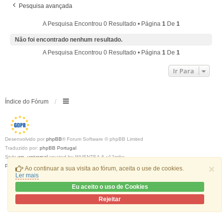
Pesquisa avançada
A Pesquisa Encontrou 0 Resultado • Página
1
De
1
Não foi encontrado nenhum resultado.
A Pesquisa Encontrou 0 Resultado • Página
1
De
1
Ir Para
Índice do Fórum
Desenvolvido por
phpBB
® Forum Software © phpBB Limited
Traduzido por:
phpBB Portugal
Style
we_universal
created by INVENTEA & v12mike
Privacidade
|
Termos
×
Ao continuar a sua visita ao fórum, aceita o use de cookies.
Ler mais
Eu aceito o uso de Cookies
Rejeitar