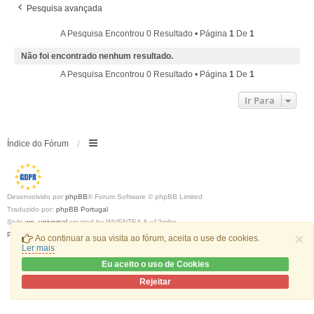
Pesquisa avançada
A Pesquisa Encontrou 0 Resultado • Página
1
De
1
Não foi encontrado nenhum resultado.
A Pesquisa Encontrou 0 Resultado • Página
1
De
1
Ir Para
Índice do Fórum
Desenvolvido por
phpBB
® Forum Software © phpBB Limited
Traduzido por:
phpBB Portugal
Style
we_universal
created by INVENTEA & v12mike
Privacidade
|
Termos
×
Ao continuar a sua visita ao fórum, aceita o use de cookies.
Ler mais
Eu aceito o uso de Cookies
Rejeitar