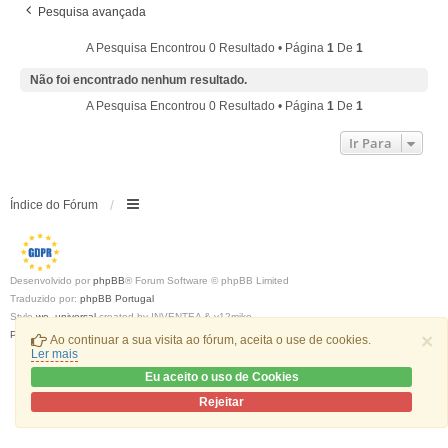
Pesquisa avançada
A Pesquisa Encontrou 0 Resultado • Página
1
De
1
Não foi encontrado nenhum resultado.
A Pesquisa Encontrou 0 Resultado • Página
1
De
1
Ir Para
Índice do Fórum
Desenvolvido por
phpBB
® Forum Software © phpBB Limited
Traduzido por:
phpBB Portugal
Style
we_universal
created by INVENTEA & v12mike
Privacidade
|
Termos
×
Ao continuar a sua visita ao fórum, aceita o use de cookies.
Ler mais
Eu aceito o uso de Cookies
Rejeitar