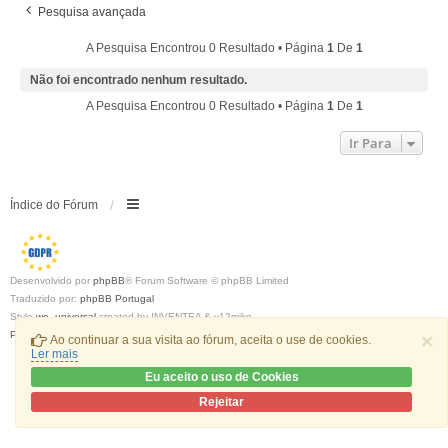
Pesquisa avançada
A Pesquisa Encontrou 0 Resultado • Página
1
De
1
Não foi encontrado nenhum resultado.
A Pesquisa Encontrou 0 Resultado • Página
1
De
1
Ir Para
Índice do Fórum
Desenvolvido por
phpBB
® Forum Software © phpBB Limited
Traduzido por:
phpBB Portugal
Style
we_universal
created by INVENTEA & v12mike
Privacidade
|
Termos
×
Ao continuar a sua visita ao fórum, aceita o use de cookies.
Ler mais
Eu aceito o uso de Cookies
Rejeitar