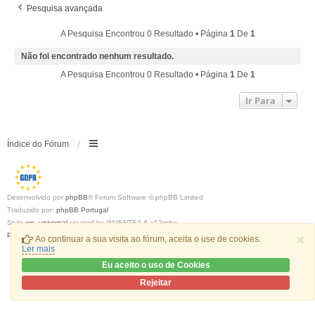
Pesquisa avançada
A Pesquisa Encontrou 0 Resultado • Página
1
De
1
Não foi encontrado nenhum resultado.
A Pesquisa Encontrou 0 Resultado • Página
1
De
1
Ir Para
Índice do Fórum
Desenvolvido por
phpBB
® Forum Software © phpBB Limited
Traduzido por:
phpBB Portugal
Style
we_universal
created by INVENTEA & v12mike
Privacidade
|
Termos
×
Ao continuar a sua visita ao fórum, aceita o use de cookies.
Ler mais
Eu aceito o uso de Cookies
Rejeitar