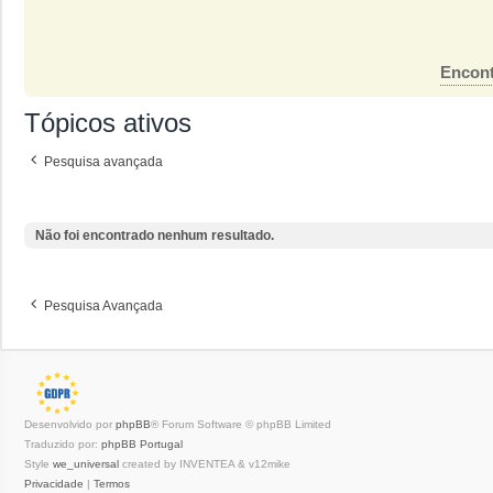
Encont
Tópicos ativos
Pesquisa avançada
Não foi encontrado nenhum resultado.
Pesquisa Avançada
Desenvolvido por
phpBB
® Forum Software © phpBB Limited
Traduzido por:
phpBB Portugal
Style
we_universal
created by INVENTEA & v12mike
Privacidade
|
Termos