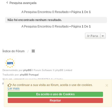
Pesquisa avançada
A Pesquisa Encontrou 0 Resultado • Página
1
De
1
Não foi encontrado nenhum resultado.
A Pesquisa Encontrou 0 Resultado • Página
1
De
1
Ir Para
Índice do Fórum
Desenvolvido por
phpBB
® Forum Software © phpBB Limited
Traduzido por:
phpBB Portugal
Style
we_universal
created by INVENTEA & v12mike
Privacidade
|
Termos
×
Ao continuar a sua visita ao fórum, aceita o use de cookies.
Ler mais
Eu aceito o uso de Cookies
Rejeitar