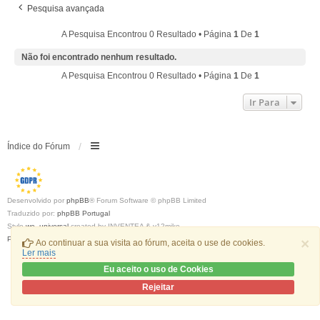
Pesquisa avançada
A Pesquisa Encontrou 0 Resultado • Página
1
De
1
Não foi encontrado nenhum resultado.
A Pesquisa Encontrou 0 Resultado • Página
1
De
1
Ir Para
Índice do Fórum
Desenvolvido por
phpBB
® Forum Software © phpBB Limited
Traduzido por:
phpBB Portugal
Style
we_universal
created by INVENTEA & v12mike
Privacidade
|
Termos
×
Ao continuar a sua visita ao fórum, aceita o use de cookies.
Ler mais
Eu aceito o uso de Cookies
Rejeitar