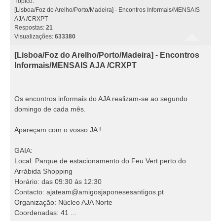
Tópico:
[Lisboa/Foz do Arelho/Porto/Madeira] - Encontros Informais/MENSAIS
AJA /CRXPT
Respostas:
21
Visualizações:
633380
[Lisboa/Foz do Arelho/Porto/Madeira] - Encontros
Informais/MENSAIS AJA /CRXPT
Os encontros informais do AJA realizam-se ao segundo
domingo de cada mês.
Apareçam com o vosso JA !
GAIA:
Local: Parque de estacionamento do Feu Vert perto do
Arrábida Shopping
Horário: das 09:30 ás 12:30
Contacto: ajateam@amigosjaponesesantigos.pt
Organização: Núcleo AJA Norte
Coordenadas: 41 ...