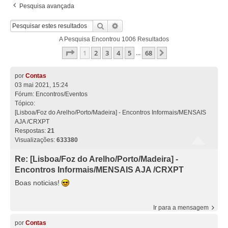
Pesquisa avançada
Pesquisar
Pesquisa Avançada
A Pesquisa Encontrou 1006 Resultados
Página
1
De
68
1
2
3
4
5
68
Próximo
...
por
Contas
03 mai 2021, 15:24
Fórum:
Encontros/Eventos
Tópico:
[Lisboa/Foz do Arelho/Porto/Madeira] - Encontros Informais/MENSAIS
AJA /CRXPT
Respostas:
21
Visualizações:
633380
Re: [Lisboa/Foz do Arelho/Porto/Madeira] -
Encontros Informais/MENSAIS AJA /CRXPT
Boas noticias!
Ir para a mensagem
por
Contas