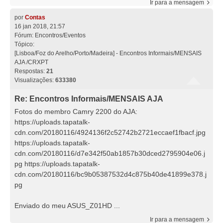
Ir para a mensagem
por
Contas
16 jan 2018, 21:57
Fórum:
Encontros/Eventos
Tópico:
[Lisboa/Foz do Arelho/Porto/Madeira] - Encontros Informais/MENSAIS
AJA /CRXPT
Respostas:
21
Visualizações:
633380
Re: Encontros Informais/MENSAIS AJA
Fotos do membro Camry 2200 do AJA:
https://uploads.tapatalk-
cdn.com/20180116/4924136f2c52742b2721eccaef1fbacf.jpg
https://uploads.tapatalk-
cdn.com/20180116/d7e342f50ab1857b30dced2795904e06.j
pg https://uploads.tapatalk-
cdn.com/20180116/bc9b05387532d4c875b40de41899e378.j
pg
Enviado do meu ASUS_Z01HD ...
Ir para a mensagem