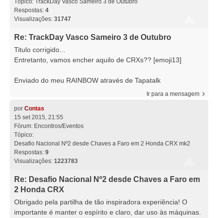
Tópico:
TrackDay Vasco Sameiro 3 de Outubro
Respostas:
4
Visualizações:
31747
Re: TrackDay Vasco Sameiro 3 de Outubro
Titulo corrigido...
Entretanto, vamos encher aquilo de CRXs?? [emoji13]
Enviado do meu RAINBOW através de Tapatalk
Ir para a mensagem
por
Contas
15 set 2015, 21:55
Fórum:
Encontros/Eventos
Tópico:
Desafio Nacional Nº2 desde Chaves a Faro em 2 Honda CRX mk2
Respostas:
9
Visualizações:
1223783
Re: Desafio Nacional Nº2 desde Chaves a Faro em
2 Honda CRX
Obrigado pela partilha de tão inspiradora experiência! O
importante é manter o espírito e claro, dar uso às máquinas.