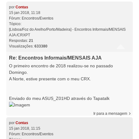
por
Contas
15 jan 2018, 11:18
Fórum:
Encontros/Eventos
Tópico:
[Lisboa/Foz do Arelho/Porto/Madeira] - Encontros Informais/MENSAIS
AJA /CRXPT
Respostas:
21
Visualizações:
633380
Re: Encontros Informais/MENSAIS AJA
O primeiro encontro de 2018 realizou-se no passado
Domingo.
A Norte, estive presente com o meu CRX.
Enviado do meu ASUS_Z01HD através do Tapatalk
Ir para a mensagem
por
Contas
15 jan 2018, 11:15
Fórum:
Encontros/Eventos