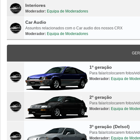
Interiores
Moderador:
Equipa de Moderadores
Car Audio
Assuntos relacionados com o Car audio dos nossos CRX
Moderador:
Equipa de Moderadores
GER
1ª geração
Para falar/colocarem fotos/v
Moderador:
Equipa de Mode
2ª geração
Para falar/colocarem fotos/v
Moderador:
Equipa de Mode
3ª geração (Delsol)
Para falar/colocarem fotos/vi
Moderador:
Equipa de Mode