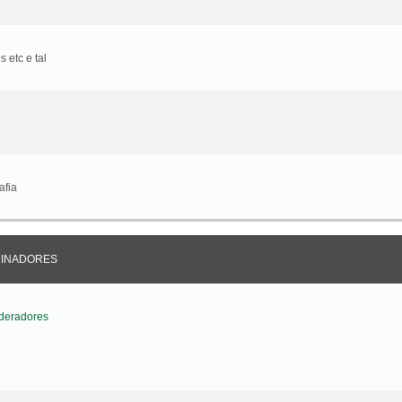
 etc e tal
afia
CINADORES
deradores