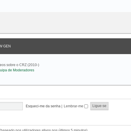
W GEN
deos sobre o CRZ (2010-)
uipa de Moderadores
Esqueci-me da senha
|
Lembrar-me
s (baseado nos utilizadores ativos nos últimos 5 minutos)