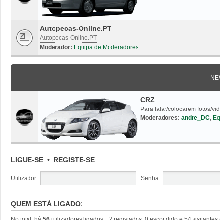
Autopecas-Online.PT
Autopecas-Online.PT
Moderador:
Equipa de Moderadores
NE
CRZ
Para falar/colocarem fotos/vi
Moderadores:
andre_DC
,
Eq
LIGUE-SE
•
REGISTE-SE
Utilizador:
Senha:
QUEM ESTÁ LIGADO:
No total, há
56
utilizadores ligados :: 2 registados, 0 escondido e 54 visitante