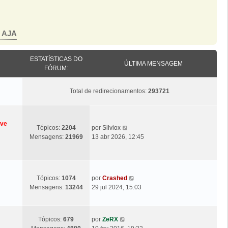
o AJA
ESTATÍSTICAS DO
ÚLTIMA MENSAGEM
FÓRUM:
Total de redirecionamentos:
293721
eve
Ú
V
Tópicos:
2204
por
Silviox
l
e
Mensagens:
21969
13 abr 2026, 12:45
t
j
i
a
m
a
a
ú
Ú
V
Tópicos:
1074
por
Crashed
M
l
l
e
Mensagens:
13244
29 jul 2024, 15:03
e
t
t
j
n
i
i
a
s
m
m
a
a
Ú
V
a
Tópicos:
679
por
ZeRX
a
ú
g
l
e
M