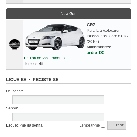
New Gen
CRZ
Para falar/colocarem
fotos/videos sobre o CRZ
(2010-)
Moderadores:
andre_DC
,
Equipa de Moderadores
Tópicos:
45
LIGUE-SE
•
REGISTE-SE
Utilizador:
Senha:
Esqueci-me da senha
Lembrar-me