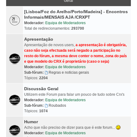
Geral
[Lisboa/Foz do Arelho/Porto/Madeira] - Encontros
Informais/MENSAIS AJA /CRXPT
Moderador:
Equipa de Moderadores
Total de redirecionamentos:
293700
Apresentação
Apresentação de novos users,
a apresentação é obrigatória,
caso não seja efectuada será negado a participação no
resto do fórum, a mesma deve conter o nome, zona do país
e que modelo do CRX é proprietário (caso o seja)
Moderador:
Equipa de Moderadores
Sub-fórum:
Regras e noticias gerais
Tópicos:
2204
Discussão Geral
Utilizem este Forum para falar um pouco de tudo sobre Crx's
Moderador:
Equipa de Moderadores
Sub-fórum:
Roubados
Tópicos:
1074
Humor
Acho que não preciso de dizer para que é este forum...
Moderador:
Equipa de Moderadores