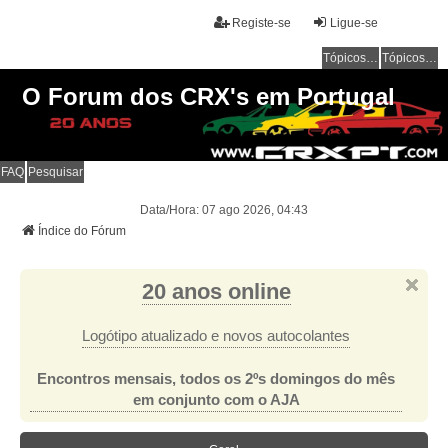
Registe-se
Ligue-se
Tópicos sem resposta
Tópicos ativos
O Forum dos CRX's em Portugal
FAQ
Pesquisar
Data/Hora: 07 ago 2026, 04:43
Índice do Fórum
20 anos online
Logótipo atualizado e novos autocolantes
Encontros mensais, todos os 2ºs domingos do mês
em conjunto com o AJA