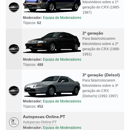
fotos/videos sobre a 1ª
geração do CRX (1985-
1987)
Moderador:
Equipa de Moderadores
Tópicos:
62
2ª geração
Para falar/colocarem
fotos/videos sobre a 2ª
geração do CRX (1988-
1991)
Moderador:
Equipa de Moderadores
Tópicos:
488
3ª geração (Delsol)
Para falar/colocarem
fotos/videos sobre a 3ª
geração do CRX
(Delsol's) (1992-1997)
Moderador:
Equipa de Moderadores
Tópicos:
452
Autopecas-Online.PT
Autopecas-Online.PT
Moderador:
Equipa de Moderadores