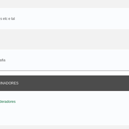
 etc e tal
afia
CINADORES
deradores