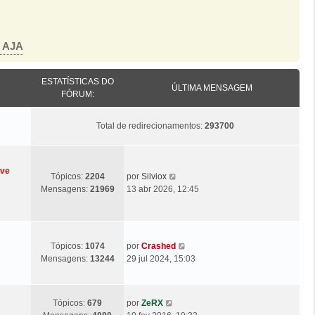
o AJA
ESTATÍSTICAS DO
ÚLTIMA MENSAGEM
FÓRUM:
Total de redirecionamentos:
293700
eve
Ú
V
Tópicos:
2204
por
Silviox
l
e
Mensagens:
21969
13 abr 2026, 12:45
t
j
i
a
m
a
a
ú
Ú
V
Tópicos:
1074
por
Crashed
M
l
l
e
Mensagens:
13244
29 jul 2024, 15:03
e
t
t
j
n
i
i
a
s
m
m
a
a
Ú
V
a
Tópicos:
679
por
ZeRX
a
ú
g
l
e
M