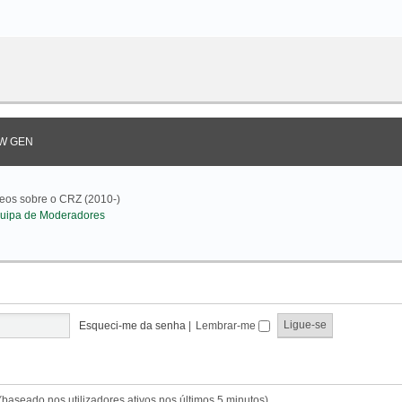
W GEN
deos sobre o CRZ (2010-)
uipa de Moderadores
Esqueci-me da senha
|
Lembrar-me
s (baseado nos utilizadores ativos nos últimos 5 minutos)