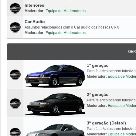
Interiores
Moderador:
Equipa de Moderadores
Car Audio
Assuntos relacionados com o Car audio dos nossos CRX
Moderador:
Equipa de Moderadores
GER
1ª geração
Para falar/colocarem fotos/v
Moderador:
Equipa de Mode
2ª geração
Para falar/colocarem fotos/v
Moderador:
Equipa de Mode
3ª geração (Delsol)
Para falar/colocarem fotos/vi
Moderador:
Equipa de Mode