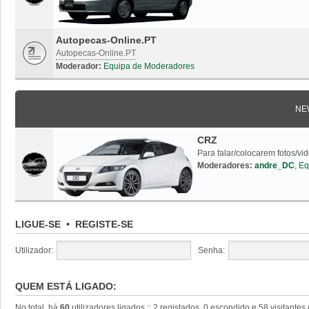
Autopecas-Online.PT
Autopecas-Online.PT
Moderador:
Equipa de Moderadores
NE
CRZ
Para falar/colocarem fotos/vi
Moderadores:
andre_DC
,
Eq
LIGUE-SE
•
REGISTE-SE
Utilizador:
Senha:
QUEM ESTÁ LIGADO:
No total, há
60
utilizadores ligados :: 2 registados, 0 escondido e 58 visitante