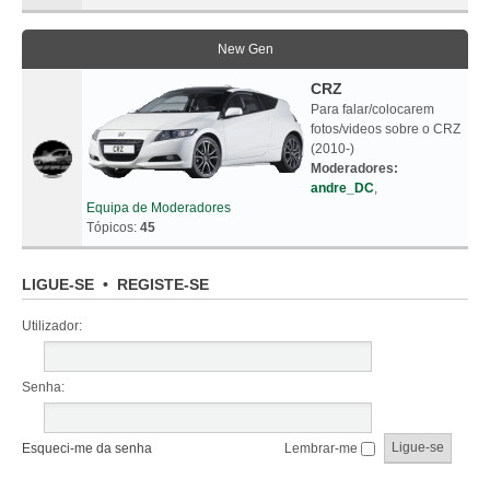
New Gen
CRZ
Para falar/colocarem
fotos/videos sobre o CRZ
(2010-)
Moderadores:
andre_DC
,
Equipa de Moderadores
Tópicos:
45
LIGUE-SE
•
REGISTE-SE
Utilizador:
Senha:
Esqueci-me da senha
Lembrar-me