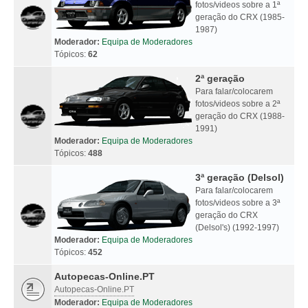
fotos/videos sobre a 1ª
geração do CRX (1985-
1987)
Moderador:
Equipa de Moderadores
Tópicos:
62
2ª geração
Para falar/colocarem
fotos/videos sobre a 2ª
geração do CRX (1988-
1991)
Moderador:
Equipa de Moderadores
Tópicos:
488
3ª geração (Delsol)
Para falar/colocarem
fotos/videos sobre a 3ª
geração do CRX
(Delsol's) (1992-1997)
Moderador:
Equipa de Moderadores
Tópicos:
452
Autopecas-Online.PT
Autopecas-Online.PT
Moderador:
Equipa de Moderadores