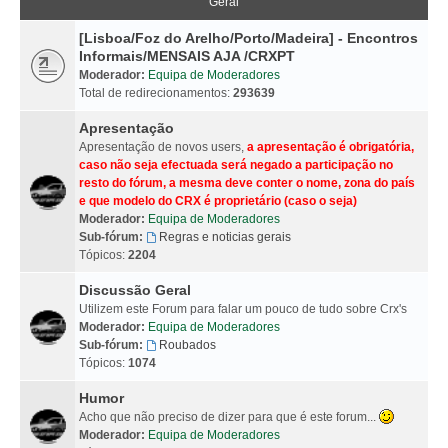
Geral
[Lisboa/Foz do Arelho/Porto/Madeira] - Encontros
Informais/MENSAIS AJA /CRXPT
Moderador:
Equipa de Moderadores
Total de redirecionamentos:
293639
Apresentação
Apresentação de novos users,
a apresentação é obrigatória,
caso não seja efectuada será negado a participação no
resto do fórum, a mesma deve conter o nome, zona do país
e que modelo do CRX é proprietário (caso o seja)
Moderador:
Equipa de Moderadores
Sub-fórum:
Regras e noticias gerais
Tópicos:
2204
Discussão Geral
Utilizem este Forum para falar um pouco de tudo sobre Crx's
Moderador:
Equipa de Moderadores
Sub-fórum:
Roubados
Tópicos:
1074
Humor
Acho que não preciso de dizer para que é este forum...
Moderador:
Equipa de Moderadores