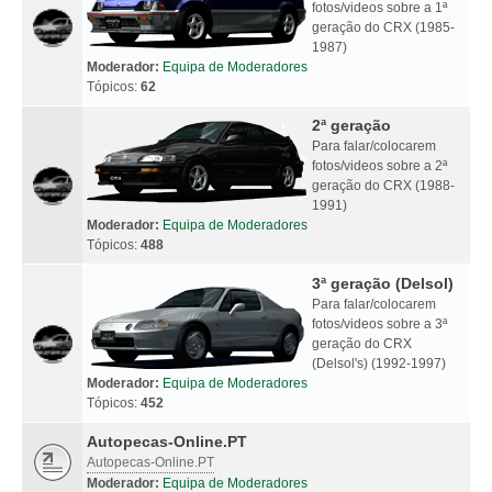
fotos/videos sobre a 1ª
geração do CRX (1985-
1987)
Moderador:
Equipa de Moderadores
Tópicos:
62
2ª geração
Para falar/colocarem
fotos/videos sobre a 2ª
geração do CRX (1988-
1991)
Moderador:
Equipa de Moderadores
Tópicos:
488
3ª geração (Delsol)
Para falar/colocarem
fotos/videos sobre a 3ª
geração do CRX
(Delsol's) (1992-1997)
Moderador:
Equipa de Moderadores
Tópicos:
452
Autopecas-Online.PT
Autopecas-Online.PT
Moderador:
Equipa de Moderadores