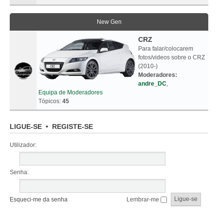
New Gen
CRZ
Para falar/colocarem
fotos/videos sobre o CRZ
(2010-)
Moderadores:
andre_DC
,
Equipa de Moderadores
Tópicos:
45
LIGUE-SE
•
REGISTE-SE
Utilizador:
Senha:
Esqueci-me da senha
Lembrar-me