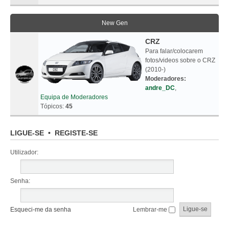
New Gen
CRZ
Para falar/colocarem
fotos/videos sobre o CRZ
(2010-)
Moderadores:
andre_DC
,
Equipa de Moderadores
Tópicos:
45
LIGUE-SE
•
REGISTE-SE
Utilizador:
Senha:
Esqueci-me da senha
Lembrar-me