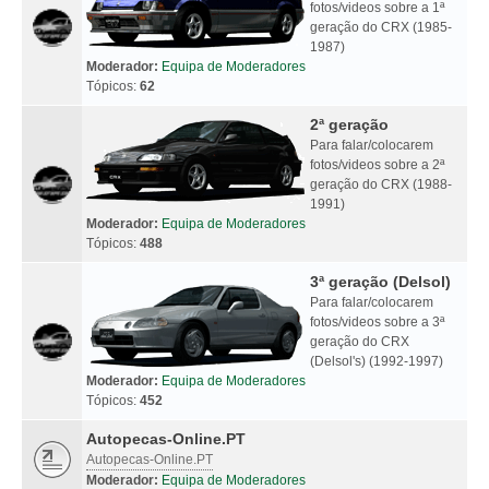
fotos/videos sobre a 1ª
geração do CRX (1985-
1987)
Moderador:
Equipa de Moderadores
Tópicos:
62
2ª geração
Para falar/colocarem
fotos/videos sobre a 2ª
geração do CRX (1988-
1991)
Moderador:
Equipa de Moderadores
Tópicos:
488
3ª geração (Delsol)
Para falar/colocarem
fotos/videos sobre a 3ª
geração do CRX
(Delsol's) (1992-1997)
Moderador:
Equipa de Moderadores
Tópicos:
452
Autopecas-Online.PT
Autopecas-Online.PT
Moderador:
Equipa de Moderadores