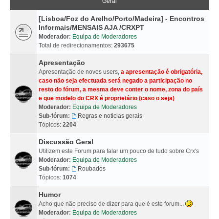
Geral
[Lisboa/Foz do Arelho/Porto/Madeira] - Encontros
Informais/MENSAIS AJA /CRXPT
Moderador:
Equipa de Moderadores
Total de redirecionamentos:
293675
Apresentação
Apresentação de novos users,
a apresentação é obrigatória,
caso não seja efectuada será negado a participação no
resto do fórum, a mesma deve conter o nome, zona do país
e que modelo do CRX é proprietário (caso o seja)
Moderador:
Equipa de Moderadores
Sub-fórum:
Regras e noticias gerais
Tópicos:
2204
Discussão Geral
Utilizem este Forum para falar um pouco de tudo sobre Crx's
Moderador:
Equipa de Moderadores
Sub-fórum:
Roubados
Tópicos:
1074
Humor
Acho que não preciso de dizer para que é este forum...
Moderador:
Equipa de Moderadores