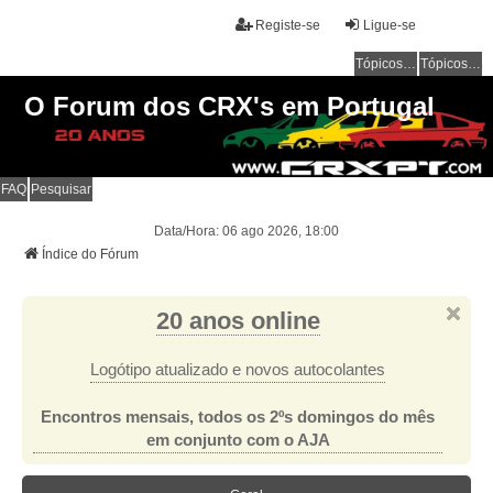
Registe-se
Ligue-se
Tópicos sem resposta
Tópicos ativos
O Forum dos CRX's em Portugal
FAQ
Pesquisar
Data/Hora: 06 ago 2026, 18:00
Índice do Fórum
20 anos online
Logótipo atualizado e novos autocolantes
Encontros mensais, todos os 2ºs domingos do mês
em conjunto com o AJA