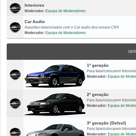
Interiores
Moderador:
Equipa de Moderadores
Car Audio
Assuntos relacionados com o Car audio dos nossos CRX
Moderador:
Equipa de Moderadores
GER
1ª geração
Para falar/colocarem fotos/v
Moderador:
Equipa de Mode
2ª geração
Para falar/colocarem fotos/v
Moderador:
Equipa de Mode
3ª geração (Delsol)
Para falar/colocarem fotos/vi
Moderador:
Equipa de Mode