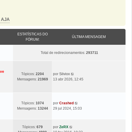
o AJA
ESTATÍSTICAS DO
ÚLTIMA MENSAGEM
FÓRUM:
Total de redirecionamentos:
293711
eve
Ú
V
Tópicos:
2204
por
Silviox
l
e
Mensagens:
21969
13 abr 2026, 12:45
t
j
i
a
m
a
a
ú
Ú
V
Tópicos:
1074
por
Crashed
M
l
l
e
Mensagens:
13244
29 jul 2024, 15:03
e
t
t
j
n
i
i
a
s
m
m
a
a
Ú
V
a
Tópicos:
679
por
ZeRX
a
ú
g
l
e
M