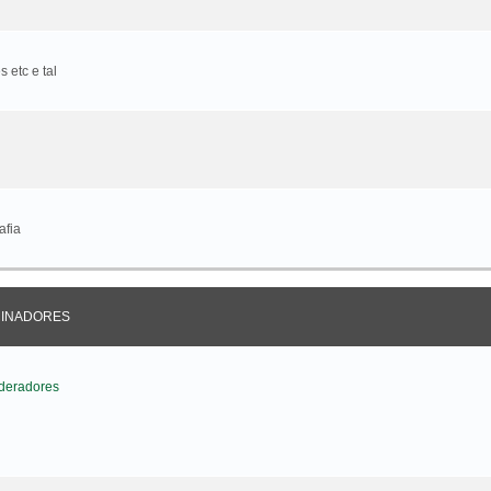
 etc e tal
afia
CINADORES
deradores