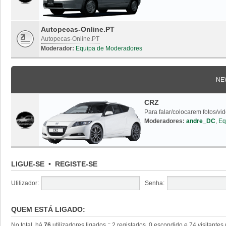
Autopecas-Online.PT
Autopecas-Online.PT
Moderador:
Equipa de Moderadores
NE
CRZ
Para falar/colocarem fotos/vi
Moderadores:
andre_DC
,
Eq
LIGUE-SE
•
REGISTE-SE
Utilizador:
Senha:
QUEM ESTÁ LIGADO:
No total, há
76
utilizadores ligados :: 2 registados, 0 escondido e 74 visitante