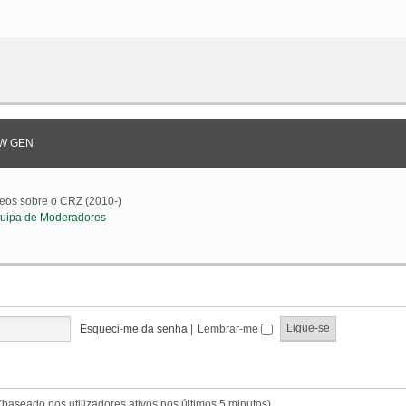
W GEN
deos sobre o CRZ (2010-)
uipa de Moderadores
Esqueci-me da senha
|
Lembrar-me
s (baseado nos utilizadores ativos nos últimos 5 minutos)