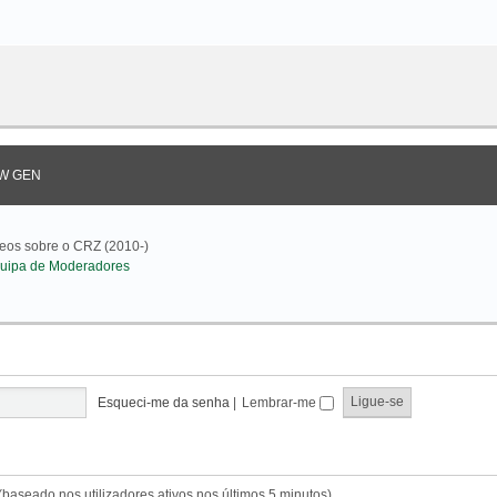
W GEN
deos sobre o CRZ (2010-)
uipa de Moderadores
Esqueci-me da senha
|
Lembrar-me
s (baseado nos utilizadores ativos nos últimos 5 minutos)