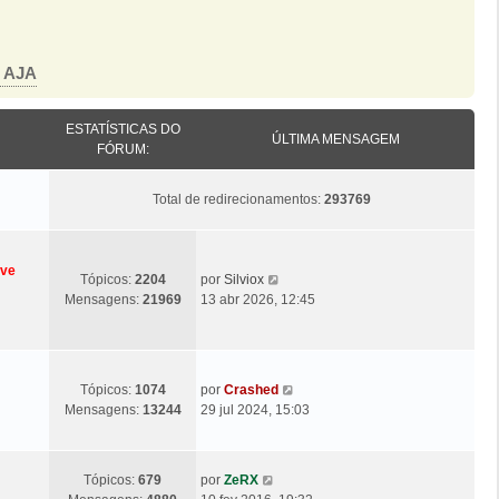
o AJA
ESTATÍSTICAS DO
ÚLTIMA MENSAGEM
FÓRUM:
Total de redirecionamentos:
293769
eve
Ú
V
Tópicos:
2204
por
Silviox
l
e
Mensagens:
21969
13 abr 2026, 12:45
t
j
i
a
m
a
a
ú
Ú
V
Tópicos:
1074
por
Crashed
M
l
l
e
Mensagens:
13244
29 jul 2024, 15:03
e
t
t
j
n
i
i
a
s
m
m
a
a
Ú
V
a
Tópicos:
679
por
ZeRX
a
ú
g
l
e
M