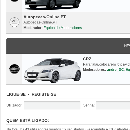
Autopecas-Online.PT
Autopecas-Online.PT
Moderador:
Equipa de Moderadores
NE
CRZ
Para falar/colocarem fotos/vi
Moderadores:
andre_DC
,
Eq
LIGUE-SE
•
REGISTE-SE
Utilizador:
Senha:
QUEM ESTÁ LIGADO:
No total, há
42
utilizadores ligados :: 2 registados, 0 escondido e 40 visitante