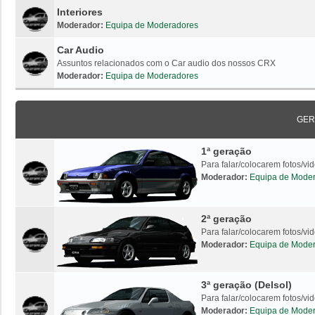
Interiores
Moderador:
Equipa de Moderadores
Car Audio
Assuntos relacionados com o Car audio dos nossos CRX
Moderador:
Equipa de Moderadores
GER
1ª geração
Para falar/colocarem fotos/v
Moderador:
Equipa de Mode
2ª geração
Para falar/colocarem fotos/v
Moderador:
Equipa de Mode
3ª geração (Delsol)
Para falar/colocarem fotos/vi
Moderador:
Equipa de Mode