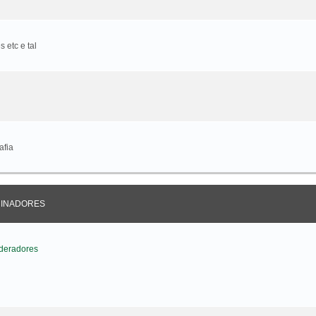
 etc e tal
afia
CINADORES
deradores