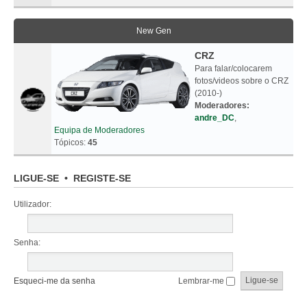
New Gen
CRZ
Para falar/colocarem
fotos/videos sobre o CRZ
(2010-)
Moderadores:
andre_DC
,
Equipa de Moderadores
Tópicos:
45
LIGUE-SE
•
REGISTE-SE
Utilizador:
Senha:
Esqueci-me da senha
Lembrar-me