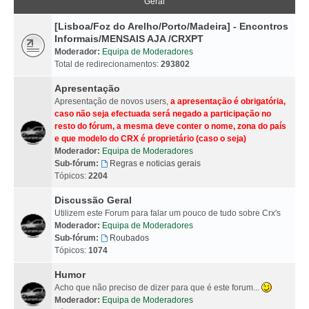
Geral
[Lisboa/Foz do Arelho/Porto/Madeira] - Encontros
Informais/MENSAIS AJA /CRXPT
Moderador:
Equipa de Moderadores
Total de redirecionamentos:
293802
Apresentação
Apresentação de novos users,
a apresentação é obrigatória,
caso não seja efectuada será negado a participação no
resto do fórum, a mesma deve conter o nome, zona do país
e que modelo do CRX é proprietário (caso o seja)
Moderador:
Equipa de Moderadores
Sub-fórum:
Regras e noticias gerais
Tópicos:
2204
Discussão Geral
Utilizem este Forum para falar um pouco de tudo sobre Crx's
Moderador:
Equipa de Moderadores
Sub-fórum:
Roubados
Tópicos:
1074
Humor
Acho que não preciso de dizer para que é este forum...
Moderador:
Equipa de Moderadores