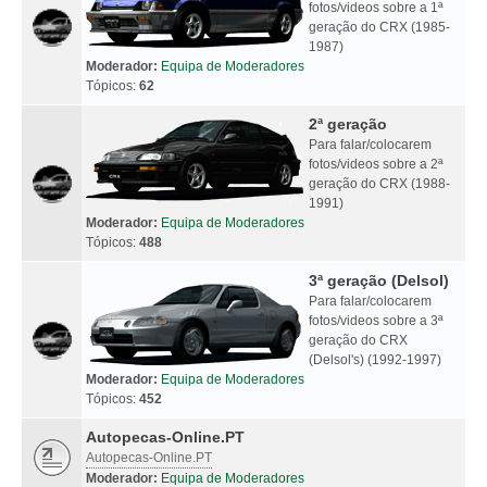
fotos/videos sobre a 1ª
geração do CRX (1985-
1987)
Moderador:
Equipa de Moderadores
Tópicos:
62
2ª geração
Para falar/colocarem
fotos/videos sobre a 2ª
geração do CRX (1988-
1991)
Moderador:
Equipa de Moderadores
Tópicos:
488
3ª geração (Delsol)
Para falar/colocarem
fotos/videos sobre a 3ª
geração do CRX
(Delsol's) (1992-1997)
Moderador:
Equipa de Moderadores
Tópicos:
452
Autopecas-Online.PT
Autopecas-Online.PT
Moderador:
Equipa de Moderadores