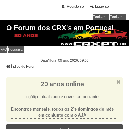
Registe-se
Ligue-se
Tópicos sem resposta
Tópicos ativos
O Forum dos CRX's em Portugal
FAQ
Pesquisar
Data/Hora: 09 ago 2026, 09:03
Índice do Fórum
20 anos online
Logótipo atualizado e novos autocolantes
Encontros mensais, todos os 2ºs domingos do mês
em conjunto com o AJA