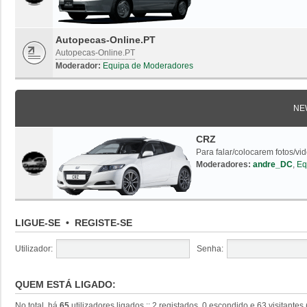
Autopecas-Online.PT
Autopecas-Online.PT
Moderador:
Equipa de Moderadores
NE
CRZ
Para falar/colocarem fotos/vi
Moderadores:
andre_DC
,
Eq
LIGUE-SE
•
REGISTE-SE
Utilizador:
Senha:
QUEM ESTÁ LIGADO:
No total, há
65
utilizadores ligados :: 2 registados, 0 escondido e 63 visitante