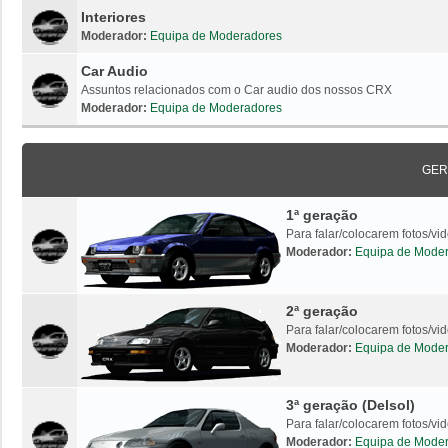
Interiores
Moderador:
Equipa de Moderadores
Car Audio
Assuntos relacionados com o Car audio dos nossos CRX
Moderador:
Equipa de Moderadores
GER
1ª geração
Para falar/colocarem fotos/v
Moderador:
Equipa de Mode
2ª geração
Para falar/colocarem fotos/v
Moderador:
Equipa de Mode
3ª geração (Delsol)
Para falar/colocarem fotos/vi
Moderador:
Equipa de Mode