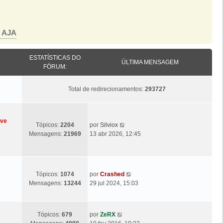
o AJA
ESTATÍSTICAS DO
ÚLTIMA MENSAGEM
FÓRUM:
Total de redirecionamentos:
293727
eve
Ú
V
Tópicos:
2204
por
Silviox
l
e
Mensagens:
21969
13 abr 2026, 12:45
t
j
i
a
m
a
a
ú
Ú
V
Tópicos:
1074
por
Crashed
M
l
l
e
Mensagens:
13244
29 jul 2024, 15:03
e
t
t
j
n
i
i
a
s
m
m
a
a
Ú
V
a
Tópicos:
679
por
ZeRX
a
ú
g
l
e
M