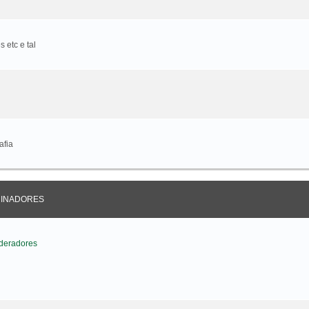
 etc e tal
afia
CINADORES
deradores