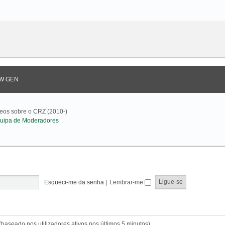
W GEN
deos sobre o CRZ (2010-)
uipa de Moderadores
Esqueci-me da senha
|
Lembrar-me
s (baseado nos utilizadores ativos nos últimos 5 minutos)