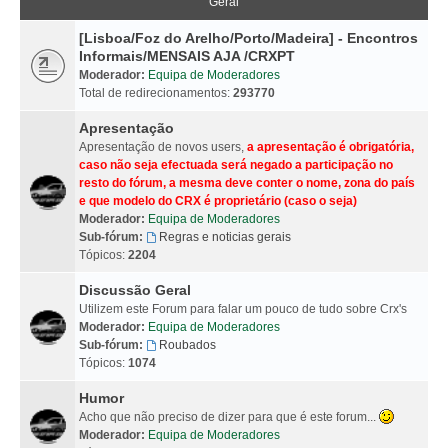
Geral
[Lisboa/Foz do Arelho/Porto/Madeira] - Encontros
Informais/MENSAIS AJA /CRXPT
Moderador:
Equipa de Moderadores
Total de redirecionamentos:
293770
Apresentação
Apresentação de novos users,
a apresentação é obrigatória,
caso não seja efectuada será negado a participação no
resto do fórum, a mesma deve conter o nome, zona do país
e que modelo do CRX é proprietário (caso o seja)
Moderador:
Equipa de Moderadores
Sub-fórum:
Regras e noticias gerais
Tópicos:
2204
Discussão Geral
Utilizem este Forum para falar um pouco de tudo sobre Crx's
Moderador:
Equipa de Moderadores
Sub-fórum:
Roubados
Tópicos:
1074
Humor
Acho que não preciso de dizer para que é este forum...
Moderador:
Equipa de Moderadores