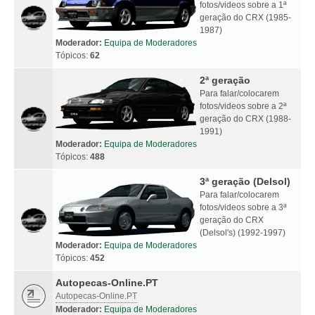
fotos/videos sobre a 1ª
geração do CRX (1985-
1987)
Moderador:
Equipa de Moderadores
Tópicos:
62
2ª geração
Para falar/colocarem
fotos/videos sobre a 2ª
geração do CRX (1988-
1991)
Moderador:
Equipa de Moderadores
Tópicos:
488
3ª geração (Delsol)
Para falar/colocarem
fotos/videos sobre a 3ª
geração do CRX
(Delsol's) (1992-1997)
Moderador:
Equipa de Moderadores
Tópicos:
452
Autopecas-Online.PT
Autopecas-Online.PT
Moderador:
Equipa de Moderadores