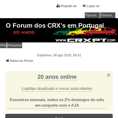
Registe-se
Ligue-se
Tópicos sem resposta
Tópicos ativos
O Forum dos CRX's em Portugal
FAQ
Pesquisar
Data/Hora: 08 ago 2026, 08:41
Índice do Fórum
20 anos online
Logótipo atualizado e novos autocolantes
Encontros mensais, todos os 2ºs domingos do mês
em conjunto com o AJA