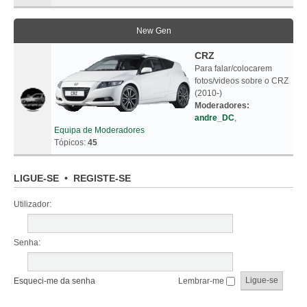
New Gen
CRZ
Para falar/colocarem
fotos/videos sobre o CRZ
(2010-)
Moderadores:
andre_DC
,
Equipa de Moderadores
Tópicos:
45
LIGUE-SE
•
REGISTE-SE
Utilizador:
Senha:
Esqueci-me da senha
Lembrar-me