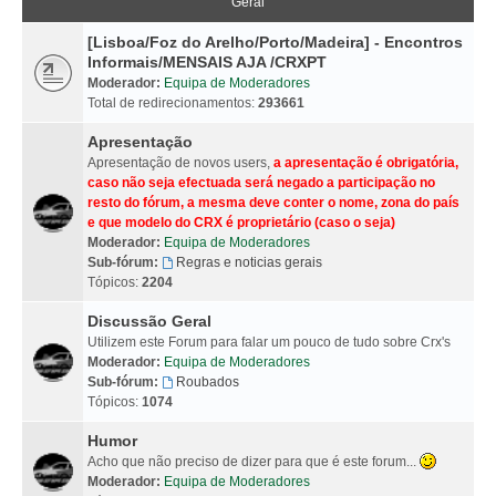
Geral
[Lisboa/Foz do Arelho/Porto/Madeira] - Encontros
Informais/MENSAIS AJA /CRXPT
Moderador:
Equipa de Moderadores
Total de redirecionamentos:
293661
Apresentação
Apresentação de novos users,
a apresentação é obrigatória,
caso não seja efectuada será negado a participação no
resto do fórum, a mesma deve conter o nome, zona do país
e que modelo do CRX é proprietário (caso o seja)
Moderador:
Equipa de Moderadores
Sub-fórum:
Regras e noticias gerais
Tópicos:
2204
Discussão Geral
Utilizem este Forum para falar um pouco de tudo sobre Crx's
Moderador:
Equipa de Moderadores
Sub-fórum:
Roubados
Tópicos:
1074
Humor
Acho que não preciso de dizer para que é este forum...
Moderador:
Equipa de Moderadores