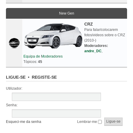
New Gen
CRZ
Para falar/colocarem
fotos/videos sobre o CRZ
(2010-)
Moderadores:
andre_DC
,
Equipa de Moderadores
Tópicos:
45
LIGUE-SE
•
REGISTE-SE
Utilizador:
Senha:
Esqueci-me da senha
Lembrar-me