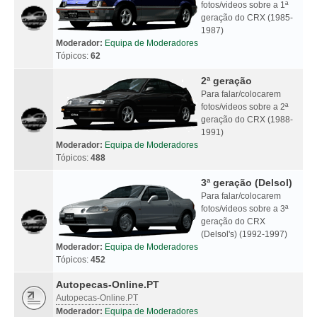
fotos/videos sobre a 1ª
geração do CRX (1985-
1987)
Moderador:
Equipa de Moderadores
Tópicos:
62
2ª geração
Para falar/colocarem
fotos/videos sobre a 2ª
geração do CRX (1988-
1991)
Moderador:
Equipa de Moderadores
Tópicos:
488
3ª geração (Delsol)
Para falar/colocarem
fotos/videos sobre a 3ª
geração do CRX
(Delsol's) (1992-1997)
Moderador:
Equipa de Moderadores
Tópicos:
452
Autopecas-Online.PT
Autopecas-Online.PT
Moderador:
Equipa de Moderadores