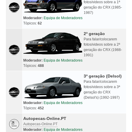
fotos/videos sobre a 1ª
geração do CRX (1985-
1987)
Moderador:
Equipa de Moderadores
Tópicos:
62
2ª geração
Para falar/colocarem
fotos/videos sobre a 2ª
geração do CRX (1988-
1991)
Moderador:
Equipa de Moderadores
Tópicos:
488
3ª geração (Delsol)
Para falar/colocarem
fotos/videos sobre a 3ª
geração do CRX
(Delsol's) (1992-1997)
Moderador:
Equipa de Moderadores
Tópicos:
452
Autopecas-Online.PT
Autopecas-Online.PT
Moderador:
Equipa de Moderadores