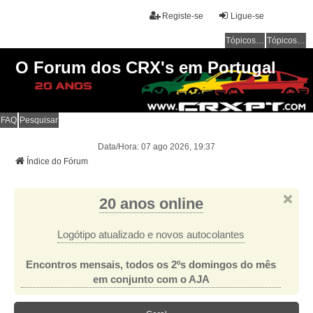
Registe-se
Ligue-se
Tópicos sem resposta
Tópicos ativos
O Forum dos CRX's em Portugal
FAQ
Pesquisar
Data/Hora: 07 ago 2026, 19:37
Índice do Fórum
20 anos online
Logótipo atualizado e novos autocolantes
Encontros mensais, todos os 2ºs domingos do mês
em conjunto com o AJA