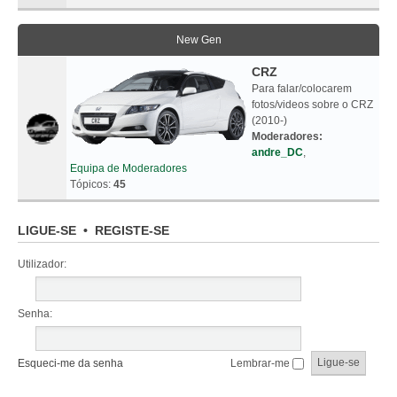
New Gen
CRZ
Para falar/colocarem
fotos/videos sobre o CRZ
(2010-)
Moderadores:
andre_DC
,
Equipa de Moderadores
Tópicos:
45
LIGUE-SE
•
REGISTE-SE
Utilizador:
Senha:
Esqueci-me da senha
Lembrar-me