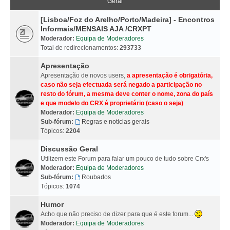
Geral
[Lisboa/Foz do Arelho/Porto/Madeira] - Encontros
Informais/MENSAIS AJA /CRXPT
Moderador:
Equipa de Moderadores
Total de redirecionamentos:
293733
Apresentação
Apresentação de novos users,
a apresentação é obrigatória,
caso não seja efectuada será negado a participação no
resto do fórum, a mesma deve conter o nome, zona do país
e que modelo do CRX é proprietário (caso o seja)
Moderador:
Equipa de Moderadores
Sub-fórum:
Regras e noticias gerais
Tópicos:
2204
Discussão Geral
Utilizem este Forum para falar um pouco de tudo sobre Crx's
Moderador:
Equipa de Moderadores
Sub-fórum:
Roubados
Tópicos:
1074
Humor
Acho que não preciso de dizer para que é este forum...
Moderador:
Equipa de Moderadores