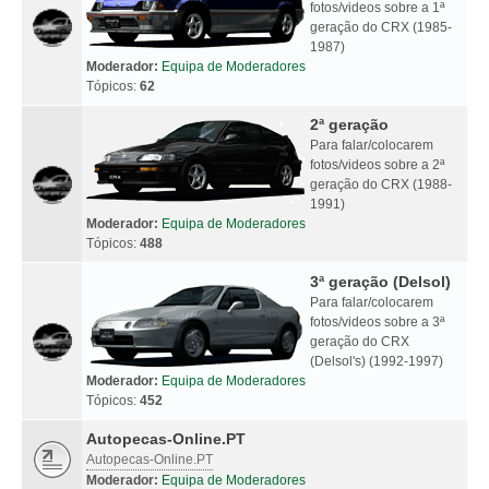
fotos/videos sobre a 1ª
geração do CRX (1985-
1987)
Moderador:
Equipa de Moderadores
Tópicos:
62
2ª geração
Para falar/colocarem
fotos/videos sobre a 2ª
geração do CRX (1988-
1991)
Moderador:
Equipa de Moderadores
Tópicos:
488
3ª geração (Delsol)
Para falar/colocarem
fotos/videos sobre a 3ª
geração do CRX
(Delsol's) (1992-1997)
Moderador:
Equipa de Moderadores
Tópicos:
452
Autopecas-Online.PT
Autopecas-Online.PT
Moderador:
Equipa de Moderadores