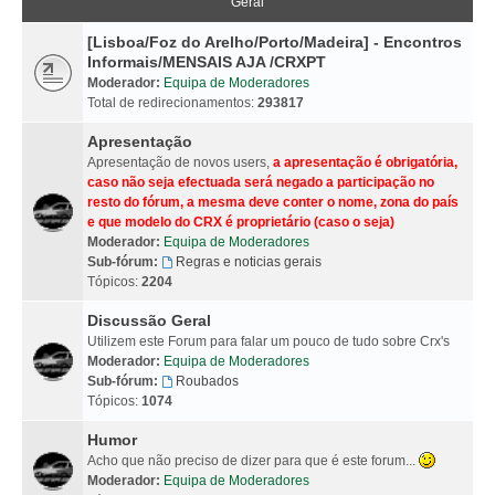
Geral
[Lisboa/Foz do Arelho/Porto/Madeira] - Encontros
Informais/MENSAIS AJA /CRXPT
Moderador:
Equipa de Moderadores
Total de redirecionamentos:
293817
Apresentação
Apresentação de novos users,
a apresentação é obrigatória,
caso não seja efectuada será negado a participação no
resto do fórum, a mesma deve conter o nome, zona do país
e que modelo do CRX é proprietário (caso o seja)
Moderador:
Equipa de Moderadores
Sub-fórum:
Regras e noticias gerais
Tópicos:
2204
Discussão Geral
Utilizem este Forum para falar um pouco de tudo sobre Crx's
Moderador:
Equipa de Moderadores
Sub-fórum:
Roubados
Tópicos:
1074
Humor
Acho que não preciso de dizer para que é este forum...
Moderador:
Equipa de Moderadores