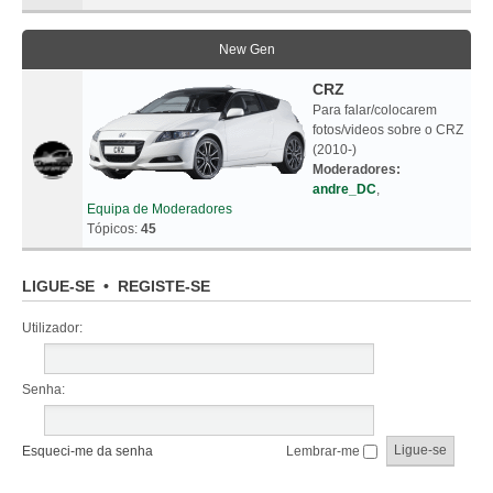
New Gen
CRZ
Para falar/colocarem
fotos/videos sobre o CRZ
(2010-)
Moderadores:
andre_DC
,
Equipa de Moderadores
Tópicos:
45
LIGUE-SE
•
REGISTE-SE
Utilizador:
Senha:
Esqueci-me da senha
Lembrar-me