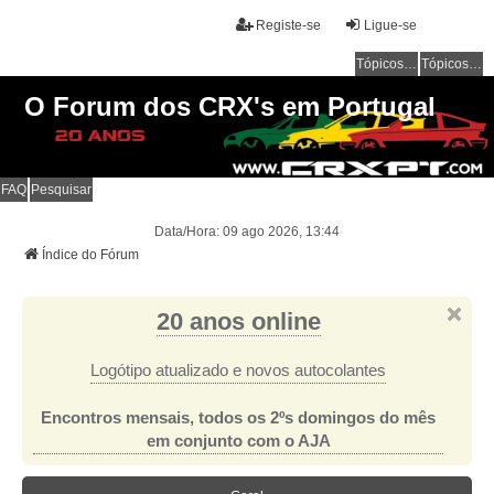
Registe-se
Ligue-se
Tópicos sem resposta
Tópicos ativos
O Forum dos CRX's em Portugal
FAQ
Pesquisar
Data/Hora: 09 ago 2026, 13:44
Índice do Fórum
20 anos online
Logótipo atualizado e novos autocolantes
Encontros mensais, todos os 2ºs domingos do mês
em conjunto com o AJA