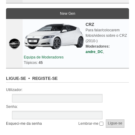
New Gen
CRZ
Para falar/colocarem
fotos/videos sobre o CRZ
(2010-)
Moderadores:
andre_DC
,
Equipa de Moderadores
Tópicos:
45
LIGUE-SE
•
REGISTE-SE
Utilizador:
Senha:
Esqueci-me da senha
Lembrar-me