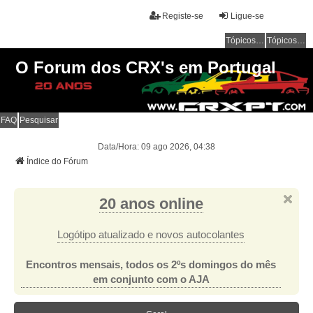
Registe-se
Ligue-se
Tópicos sem resposta
Tópicos ativos
O Forum dos CRX's em Portugal
FAQ
Pesquisar
Data/Hora: 09 ago 2026, 04:38
Índice do Fórum
20 anos online
Logótipo atualizado e novos autocolantes
Encontros mensais, todos os 2ºs domingos do mês
em conjunto com o AJA