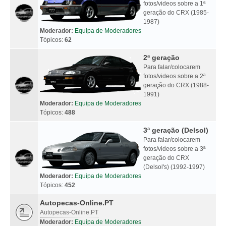
fotos/videos sobre a 1ª
geração do CRX (1985-
1987)
Moderador:
Equipa de Moderadores
Tópicos:
62
2ª geração
Para falar/colocarem
fotos/videos sobre a 2ª
geração do CRX (1988-
1991)
Moderador:
Equipa de Moderadores
Tópicos:
488
3ª geração (Delsol)
Para falar/colocarem
fotos/videos sobre a 3ª
geração do CRX
(Delsol's) (1992-1997)
Moderador:
Equipa de Moderadores
Tópicos:
452
Autopecas-Online.PT
Autopecas-Online.PT
Moderador:
Equipa de Moderadores