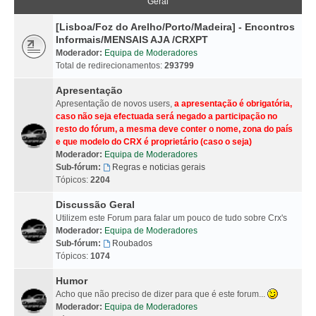
Geral
[Lisboa/Foz do Arelho/Porto/Madeira] - Encontros
Informais/MENSAIS AJA /CRXPT
Moderador:
Equipa de Moderadores
Total de redirecionamentos:
293799
Apresentação
Apresentação de novos users,
a apresentação é obrigatória,
caso não seja efectuada será negado a participação no
resto do fórum, a mesma deve conter o nome, zona do país
e que modelo do CRX é proprietário (caso o seja)
Moderador:
Equipa de Moderadores
Sub-fórum:
Regras e noticias gerais
Tópicos:
2204
Discussão Geral
Utilizem este Forum para falar um pouco de tudo sobre Crx's
Moderador:
Equipa de Moderadores
Sub-fórum:
Roubados
Tópicos:
1074
Humor
Acho que não preciso de dizer para que é este forum...
Moderador:
Equipa de Moderadores