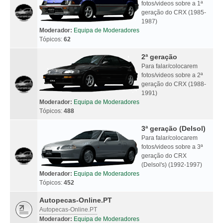
fotos/videos sobre a 1ª
geração do CRX (1985-
1987)
Moderador:
Equipa de Moderadores
Tópicos:
62
2ª geração
Para falar/colocarem
fotos/videos sobre a 2ª
geração do CRX (1988-
1991)
Moderador:
Equipa de Moderadores
Tópicos:
488
3ª geração (Delsol)
Para falar/colocarem
fotos/videos sobre a 3ª
geração do CRX
(Delsol's) (1992-1997)
Moderador:
Equipa de Moderadores
Tópicos:
452
Autopecas-Online.PT
Autopecas-Online.PT
Moderador:
Equipa de Moderadores