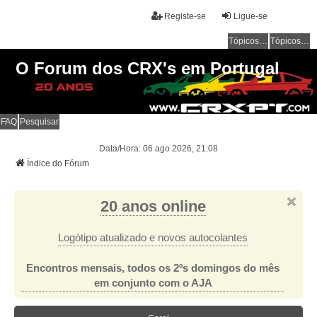
Registe-se
Ligue-se
Tópicos sem resposta
Tópicos ativos
O Forum dos CRX's em Portugal
FAQ
Pesquisar
Data/Hora: 06 ago 2026, 21:08
Índice do Fórum
20 anos online
Logótipo atualizado e novos autocolantes
Encontros mensais, todos os 2ºs domingos do mês
em conjunto com o AJA