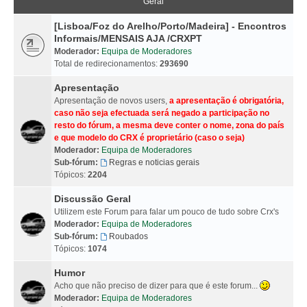
Geral
[Lisboa/Foz do Arelho/Porto/Madeira] - Encontros
Informais/MENSAIS AJA /CRXPT
Moderador:
Equipa de Moderadores
Total de redirecionamentos:
293690
Apresentação
Apresentação de novos users,
a apresentação é obrigatória,
caso não seja efectuada será negado a participação no
resto do fórum, a mesma deve conter o nome, zona do país
e que modelo do CRX é proprietário (caso o seja)
Moderador:
Equipa de Moderadores
Sub-fórum:
Regras e noticias gerais
Tópicos:
2204
Discussão Geral
Utilizem este Forum para falar um pouco de tudo sobre Crx's
Moderador:
Equipa de Moderadores
Sub-fórum:
Roubados
Tópicos:
1074
Humor
Acho que não preciso de dizer para que é este forum...
Moderador:
Equipa de Moderadores