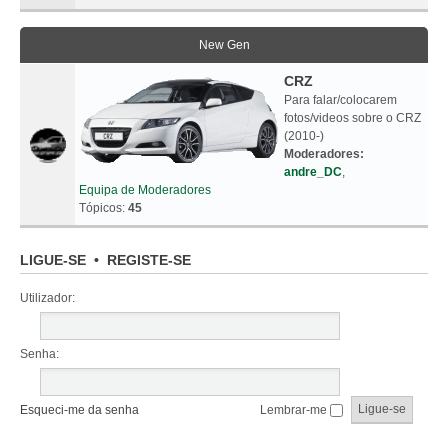
New Gen
CRZ
Para falar/colocarem
fotos/videos sobre o CRZ
(2010-)
Moderadores:
andre_DC
,
Equipa de Moderadores
Tópicos:
45
LIGUE-SE
•
REGISTE-SE
Utilizador:
Senha:
Esqueci-me da senha
Lembrar-me