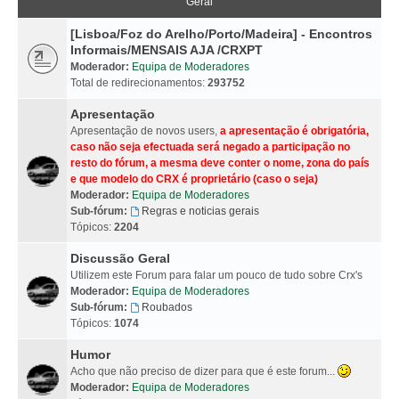
Geral
[Lisboa/Foz do Arelho/Porto/Madeira] - Encontros
Informais/MENSAIS AJA /CRXPT
Moderador:
Equipa de Moderadores
Total de redirecionamentos:
293752
Apresentação
Apresentação de novos users,
a apresentação é obrigatória,
caso não seja efectuada será negado a participação no
resto do fórum, a mesma deve conter o nome, zona do país
e que modelo do CRX é proprietário (caso o seja)
Moderador:
Equipa de Moderadores
Sub-fórum:
Regras e noticias gerais
Tópicos:
2204
Discussão Geral
Utilizem este Forum para falar um pouco de tudo sobre Crx's
Moderador:
Equipa de Moderadores
Sub-fórum:
Roubados
Tópicos:
1074
Humor
Acho que não preciso de dizer para que é este forum...
Moderador:
Equipa de Moderadores