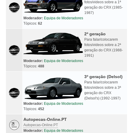
fotos/videos sobre a 1ª
geração do CRX (1985-
1987)
Moderador:
Equipa de Moderadores
Tópicos:
62
2ª geração
Para falar/colocarem
fotos/videos sobre a 2ª
geração do CRX (1988-
1991)
Moderador:
Equipa de Moderadores
Tópicos:
488
3ª geração (Delsol)
Para falar/colocarem
fotos/videos sobre a 3ª
geração do CRX
(Delsol's) (1992-1997)
Moderador:
Equipa de Moderadores
Tópicos:
452
Autopecas-Online.PT
Autopecas-Online.PT
Moderador:
Equipa de Moderadores