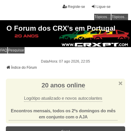
Registe-se
Ligue-se
Tópicos sem resposta
Tópicos ativos
O Forum dos CRX's em Portugal
FAQ
Pesquisar
Data/Hora: 07 ago 2026, 22:05
Índice do Fórum
20 anos online
Logótipo atualizado e novos autocolantes
Encontros mensais, todos os 2ºs domingos do mês
em conjunto com o AJA