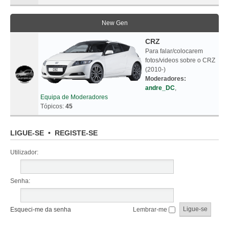
New Gen
CRZ
Para falar/colocarem
fotos/videos sobre o CRZ
(2010-)
Moderadores:
andre_DC
,
Equipa de Moderadores
Tópicos:
45
LIGUE-SE
•
REGISTE-SE
Utilizador:
Senha:
Esqueci-me da senha
Lembrar-me