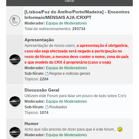
Geral
[Lisboa/Foz do Arelho/Porto/Madeira] - Encontros
Informais/MENSAIS AJA /CRXPT
Moderador:
Equipa de Moderadores
Total de redirecionamentos:
293734
Apresentação
Apresentação de novos users,
a apresentação é obrigatória,
caso não seja efectuada será negado a participação no
resto do fórum, a mesma deve conter o nome, zona do país
e que modelo do CRX é proprietário (caso o seja)
Moderador:
Equipa de Moderadores
Sub-fórum:
Regras e noticias gerais
Tópicos:
2204
Discussão Geral
Utilizem este Forum para falar um pouco de tudo sobre Crx's
Moderador:
Equipa de Moderadores
Sub-fórum:
Roubados
Tópicos:
1074
Humor
Acho que não preciso de dizer para que é este forum...
Moderador:
Equipa de Moderadores