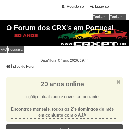
Registe-se
Ligue-se
Tópicos sem resposta
Tópicos ativos
O Forum dos CRX's em Portugal
FAQ
Pesquisar
Data/Hora: 07 ago 2026, 19:44
Índice do Fórum
20 anos online
Logótipo atualizado e novos autocolantes
Encontros mensais, todos os 2ºs domingos do mês
em conjunto com o AJA