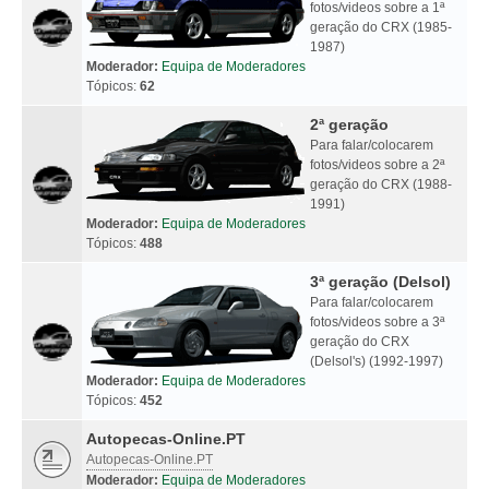
fotos/videos sobre a 1ª
geração do CRX (1985-
1987)
Moderador:
Equipa de Moderadores
Tópicos:
62
2ª geração
Para falar/colocarem
fotos/videos sobre a 2ª
geração do CRX (1988-
1991)
Moderador:
Equipa de Moderadores
Tópicos:
488
3ª geração (Delsol)
Para falar/colocarem
fotos/videos sobre a 3ª
geração do CRX
(Delsol's) (1992-1997)
Moderador:
Equipa de Moderadores
Tópicos:
452
Autopecas-Online.PT
Autopecas-Online.PT
Moderador:
Equipa de Moderadores