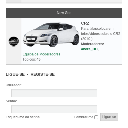
New Gen
CRZ
Para falar/colocarem
fotos/videos sobre o CRZ
(2010-)
Moderadores:
andre_DC
,
Equipa de Moderadores
Tópicos:
45
LIGUE-SE
•
REGISTE-SE
Utilizador:
Senha:
Esqueci-me da senha
Lembrar-me