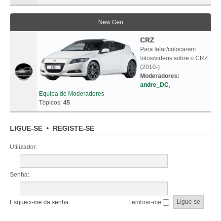
New Gen
CRZ
Para falar/colocarem
fotos/videos sobre o CRZ
(2010-)
Moderadores:
andre_DC
,
Equipa de Moderadores
Tópicos:
45
LIGUE-SE
•
REGISTE-SE
Utilizador:
Senha:
Esqueci-me da senha
Lembrar-me