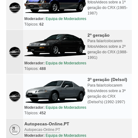
fotos/videos sobre a 1ª
geração do CRX (1985-
1987)
Moderador:
Equipa de Moderadores
Tópicos:
62
2ª geração
Para falar/colocarem
fotos/videos sobre a 2ª
geração do CRX (1988-
1991)
Moderador:
Equipa de Moderadores
Tópicos:
488
3ª geração (Delsol)
Para falar/colocarem
fotos/videos sobre a 3ª
geração do CRX
(Delsol's) (1992-1997)
Moderador:
Equipa de Moderadores
Tópicos:
452
Autopecas-Online.PT
Autopecas-Online.PT
Moderador:
Equipa de Moderadores