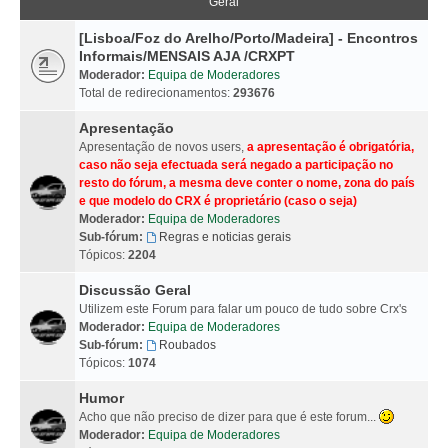
Geral
[Lisboa/Foz do Arelho/Porto/Madeira] - Encontros
Informais/MENSAIS AJA /CRXPT
Moderador:
Equipa de Moderadores
Total de redirecionamentos:
293676
Apresentação
Apresentação de novos users,
a apresentação é obrigatória,
caso não seja efectuada será negado a participação no
resto do fórum, a mesma deve conter o nome, zona do país
e que modelo do CRX é proprietário (caso o seja)
Moderador:
Equipa de Moderadores
Sub-fórum:
Regras e noticias gerais
Tópicos:
2204
Discussão Geral
Utilizem este Forum para falar um pouco de tudo sobre Crx's
Moderador:
Equipa de Moderadores
Sub-fórum:
Roubados
Tópicos:
1074
Humor
Acho que não preciso de dizer para que é este forum...
Moderador:
Equipa de Moderadores