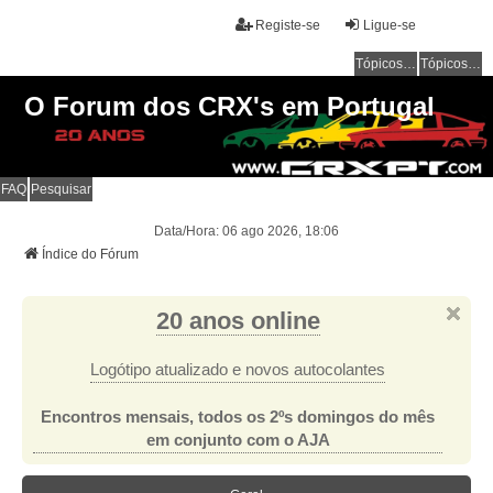
Registe-se
Ligue-se
Tópicos sem resposta
Tópicos ativos
O Forum dos CRX's em Portugal
FAQ
Pesquisar
Data/Hora: 06 ago 2026, 18:06
Índice do Fórum
20 anos online
Logótipo atualizado e novos autocolantes
Encontros mensais, todos os 2ºs domingos do mês
em conjunto com o AJA