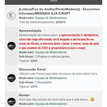
Geral
[Lisboa/Foz do Arelho/Porto/Madeira] - Encontros
Informais/MENSAIS AJA /CRXPT
Moderador:
Equipa de Moderadores
Total de redirecionamentos:
293675
Apresentação
Apresentação de novos users,
a apresentação é obrigatória,
caso não seja efectuada será negado a participação no
resto do fórum, a mesma deve conter o nome, zona do país
e que modelo do CRX é proprietário (caso o seja)
Moderador:
Equipa de Moderadores
Sub-fórum:
Regras e noticias gerais
Tópicos:
2204
Discussão Geral
Utilizem este Forum para falar um pouco de tudo sobre Crx's
Moderador:
Equipa de Moderadores
Sub-fórum:
Roubados
Tópicos:
1074
Humor
Acho que não preciso de dizer para que é este forum...
Moderador:
Equipa de Moderadores