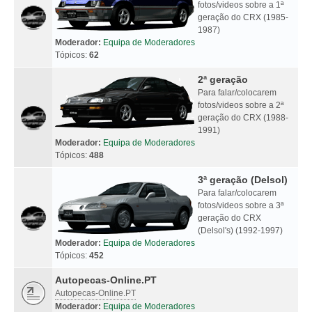
fotos/videos sobre a 1ª
geração do CRX (1985-
1987)
Moderador:
Equipa de Moderadores
Tópicos:
62
2ª geração
Para falar/colocarem
fotos/videos sobre a 2ª
geração do CRX (1988-
1991)
Moderador:
Equipa de Moderadores
Tópicos:
488
3ª geração (Delsol)
Para falar/colocarem
fotos/videos sobre a 3ª
geração do CRX
(Delsol's) (1992-1997)
Moderador:
Equipa de Moderadores
Tópicos:
452
Autopecas-Online.PT
Autopecas-Online.PT
Moderador:
Equipa de Moderadores