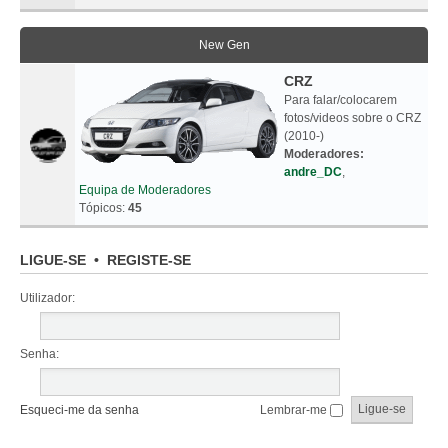
New Gen
CRZ
Para falar/colocarem
fotos/videos sobre o CRZ
(2010-)
Moderadores:
andre_DC
,
Equipa de Moderadores
Tópicos:
45
LIGUE-SE
•
REGISTE-SE
Utilizador:
Senha:
Esqueci-me da senha
Lembrar-me