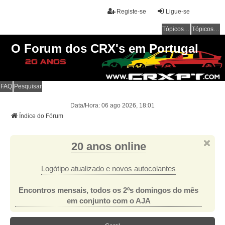
Registe-se
Ligue-se
Tópicos sem resposta
Tópicos ativos
O Forum dos CRX's em Portugal
FAQ
Pesquisar
Data/Hora: 06 ago 2026, 18:01
Índice do Fórum
20 anos online
Logótipo atualizado e novos autocolantes
Encontros mensais, todos os 2ºs domingos do mês
em conjunto com o AJA